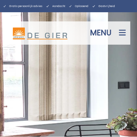
Gratis persoonlijk advies
Aandacht
Oplossend
Gastvrijheid
MENU