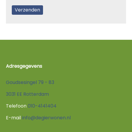
Adresgegevens
Goudsesingel 79 - 83
3031 EE Rotterdam
Telefoon
010-4141404
E-mail
info@degierwonen.nl