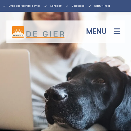
Gratis persoonlijk advies
Aandacht
Oplossend
Gastvrijheid
MENU