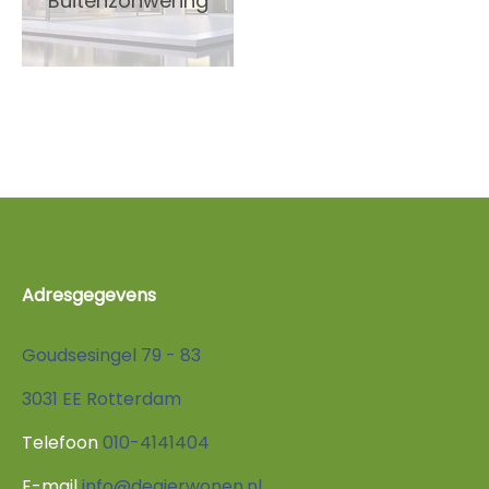
Buitenzonwering
Adresgegevens
Goudsesingel 79 - 83
3031 EE Rotterdam
Telefoon
010-4141404
E-mail
info@degierwonen.nl