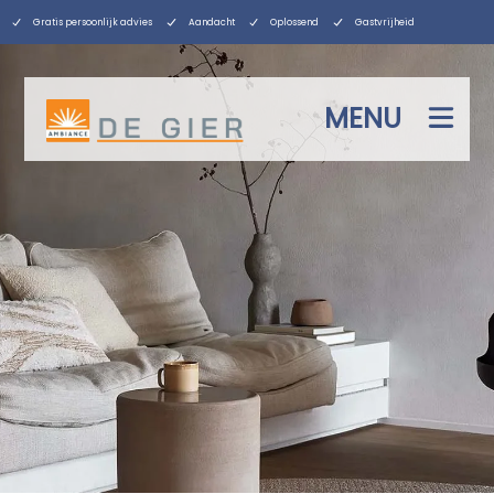
Gratis persoonlijk advies
Aandacht
Oplossend
Gastvrijheid
MENU