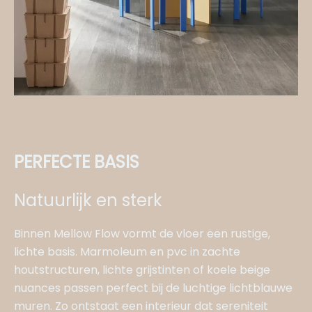
PERFECTE BASIS
Natuurlijk en sterk
Binnen Mellow Flow vormt de vloer een rustige,
lichte basis. Marmoleum en pvc in zachte
houtstructuren, lichte grijstinten of koele beige
nuances passen perfect bij de luchtige lichtblauwe
muren. Zo ontstaat een interieur dat sereniteit