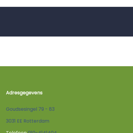
Adresgegevens
Goudsesingel 79 - 83
3031 EE Rotterdam
Telefoon
010-4141404