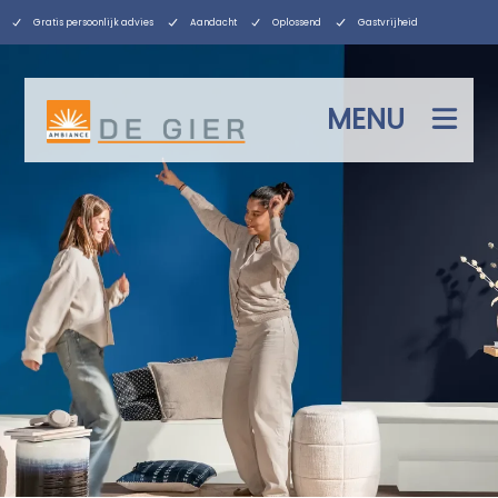
Gratis persoonlijk advies
Aandacht
Oplossend
Gastvrijheid
MENU