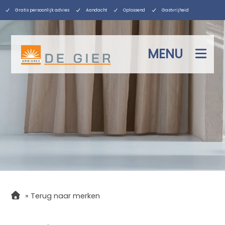
Gratis persoonlijk advies
Aandacht
Oplossend
Gastvrijheid
MENU
»
Terug naar merken