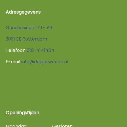
Adresgegevens
Goudsesingel 79 - 83
3031 EE Rotterdam
Telefoon
010-4141404
E-mail
info@degierwonen.nl
Openingstijden
Maandag
Gesloten